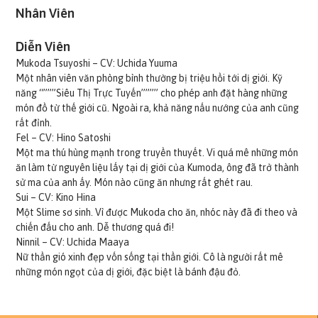
Nhân Viên
Diễn Viên
Mukoda Tsuyoshi – CV: Uchida Yuuma
Một nhân viên văn phòng bình thường bị triệu hồi tới dị giới. Kỹ
năng “”””Siêu Thị Trực Tuyến”””” cho phép anh đặt hàng những
món đồ từ thế giới cũ. Ngoài ra, khả năng nấu nướng của anh cũng
rất đỉnh.
Fel – CV: Hino Satoshi
Một ma thú hùng mạnh trong truyền thuyết. Vi quá mê những món
ăn làm từ nguyên liệu lấy tại dị giới của Kumoda, ông đã trở thành
sử ma của anh ấy. Món nào cũng ăn nhưng rất ghét rau.
Sui – CV: Kino Hina
Một Slime sơ sinh. Vì được Mukoda cho ăn, nhóc này đã đi theo và
chiến đấu cho anh. Dễ thương quá đi!
Ninnil – CV: Uchida Maaya
Nữ thần gió xinh đẹp vốn sống tại thần giới. Cô là người rất mê
những món ngọt của dị giới, đặc biệt là bánh đậu đỏ.