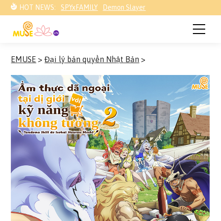
HOT NEWS:
SPYxFAMILY
Demon Slayer
EMUSE
>
Đại lý bản quyền Nhật Bản
>