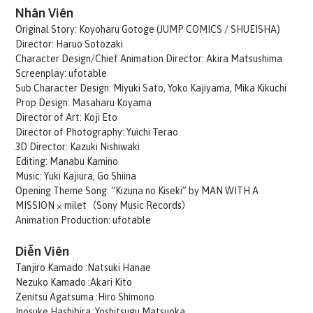
Nhân Viên
Original Story: Koyoharu Gotoge (JUMP COMICS / SHUEISHA)
Director: Haruo Sotozaki
Character Design/Chief Animation Director: Akira Matsushima
Screenplay: ufotable
Sub Character Design: Miyuki Sato, Yoko Kajiyama, Mika Kikuchi
Prop Design: Masaharu Koyama
Director of Art: Koji Eto
Director of Photography: Yuichi Terao
3D Director: Kazuki Nishiwaki
Editing: Manabu Kamino
Music: Yuki Kajiura, Go Shiina
Opening Theme Song: “Kizuna no Kiseki” by MAN WITH A
MISSION × milet（Sony Music Records）
Animation Production: ufotable
Diễn Viên
Tanjiro Kamado :Natsuki Hanae
Nezuko Kamado :Akari Kito
Zenitsu Agatsuma :Hiro Shimono
Inosuke Hashibira :Yoshitsugu Matsuoka