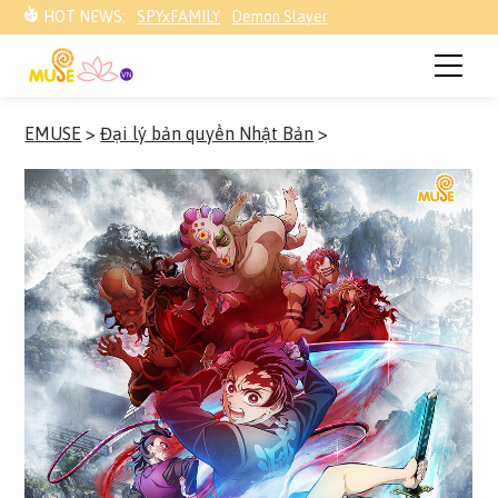
HOT NEWS:
SPYxFAMILY
Demon Slayer
EMUSE
>
Đại lý bản quyền Nhật Bản
>