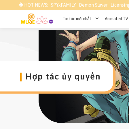
HOT NEWS:
SPYxFAMILY
Demon Slayer
Licensin
Tin tức mới nhất
Animated TV 
Hợp tác ủy quyền