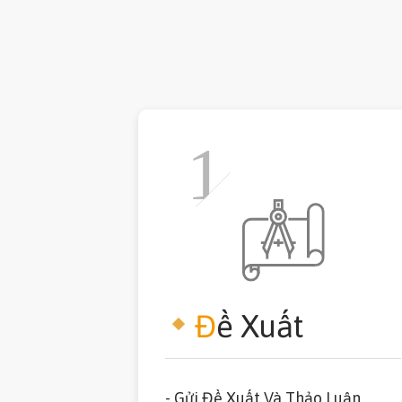
Đ
ề Xuất
- Gửi Đề Xuất Và Thảo Luận