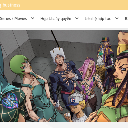
g business
Series / Movies
Hợp tác ủy quyền
Liên hệ hợp tác
J