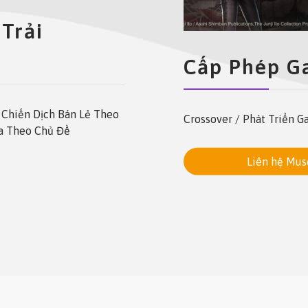
 Trải
Cấp Phép 
Chiến Dịch Bán Lẻ Theo
Crossover
/
Phát Triển G
ua Theo Chủ Đề
Liên hệ Mus