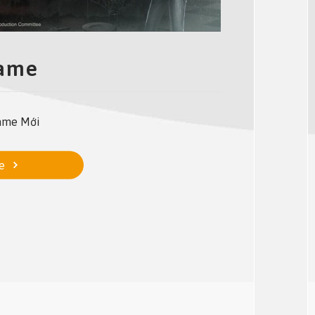
Game
ame Mới
e