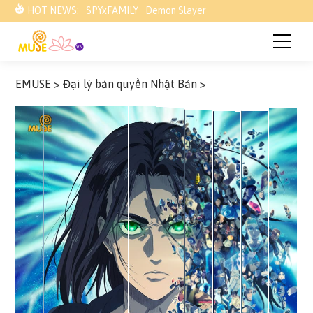
HOT NEWS:
SPYxFAMILY
Demon Slayer
EMUSE
>
Đại lý bản quyền Nhật Bản
>