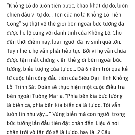
“Khổng Lồ đó luôn tiến bước, khao khát dự do, luôn
chiến đấu vì tự do… Tên của nó là Khổng Lồ Tiến
Công” Sự thật về thế giới bên ngoài bức tường đã
được hé lộ cùng với danh tính của Khổng Lồ. Cho
đến thời điểm này, loài người đã hy sinh quá lớn.
Tuy nhiên, họ vẫn phải tiếp tục. Bởi vì họ vẫn chưa
được tận mắt chứng kiến thế giới bên ngoài bức
tường, biểu tượng của tự do… Đã 6 năm trôi qua kể
từ cuộc tấn công đầu tiên của Siêu Đại Hình Khổng
Lồ. Trinh Sát Đoàn sẽ thực hiện một cuộc điều tra
bên ngoài Tường Maria. “Phía bên kia bức tường
là biển cả, phía bên kia biển cả là tự do. Tôi vẫn
luôn tin như vậy… ” Vùng biển mà con người trong
bức tường lần đầu tiên đặt chân đến. Liệu ở nơi
chân trời vô tận đó sẽ là tự do, hay là…? Câu