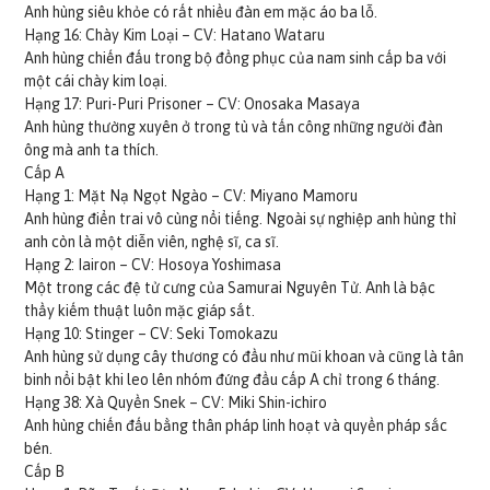
Anh hùng siêu khỏe có rất nhiều đàn em mặc áo ba lỗ.
Hạng 16: Chày Kim Loại – CV: Hatano Wataru
Anh hùng chiến đấu trong bộ đồng phục của nam sinh cấp ba với
một cái chày kim loại.
Hạng 17: Puri-Puri Prisoner – CV: Onosaka Masaya
Anh hùng thường xuyên ở trong tù và tấn công những người đàn
ông mà anh ta thích.
Cấp A
Hạng 1: Mặt Nạ Ngọt Ngào – CV: Miyano Mamoru
Anh hùng điển trai vô cùng nổi tiếng. Ngoài sự nghiệp anh hùng thì
anh còn là một diễn viên, nghệ sĩ, ca sĩ.
Hạng 2: Iairon – CV: Hosoya Yoshimasa
Một trong các đệ tử cưng của Samurai Nguyên Tử. Anh là bậc
thầy kiếm thuật luôn mặc giáp sắt.
Hạng 10: Stinger – CV: Seki Tomokazu
Anh hùng sử dụng cây thương có đầu như mũi khoan và cũng là tân
binh nổi bật khi leo lên nhóm đứng đầu cấp A chỉ trong 6 tháng.
Hạng 38: Xà Quyền Snek – CV: Miki Shin-ichiro
Anh hùng chiến đấu bằng thân pháp linh hoạt và quyền pháp sắc
bén.
Cấp B