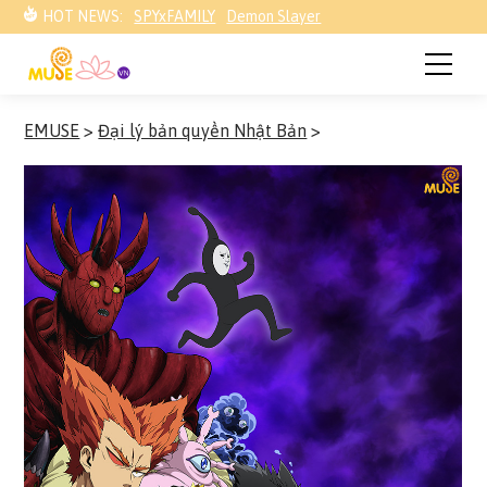
HOT NEWS:
SPYxFAMILY
Demon Slayer
EMUSE
>
Đại lý bản quyền Nhật Bản
>