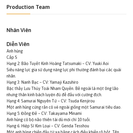
Production Team
Nhân Viên
Diễn Viên
Anh hùng
Cấp S
Hạng 2: Bão Tuyết Kinh Hoàng Tatsumaki – CV: Yuuki Aoi
Siêu năng lực gia sử dụng năng lực phi thường đánh bại các quái
nhân.
Hạng 3: Nanh Bạc – CV: Yamaji Kazuhiro
Bậc thầy Lưu Thủy Toái Nham Quyền. Bề ngoài là một ông lão
nhưng thân kinh bách luyện đủ để đấu với cường địch.
Hạng 4: Samurai Nguyên Tử – CV: Tsuda Kenjirou
Một anh hùng cứng rắn có vẻ ngoài giống một Samurai tiêu dao.
Hạng 5: Đồng Đế – CV: Takayama Minami
Anh hùng có bộ não thiên tài dù mới chỉ 10 tuổi.
Hạng 6: Hiệp Sĩ Kim Loại – CV: Genda Tesshou
Một anh hùng chiến đấu từ xa bằng cách điều khiển rô bốt. Tên