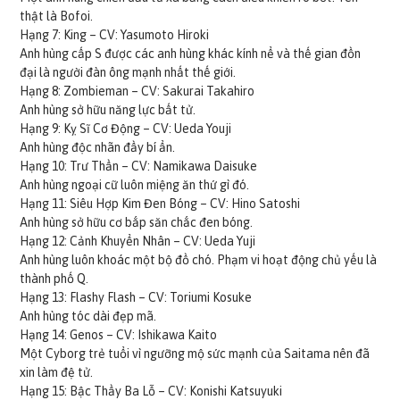
thật là Bofoi.
Hạng 7: King – CV: Yasumoto Hiroki
Anh hùng cấp S được các anh hùng khác kính nể và thế gian đồn
đại là người đàn ông mạnh nhất thế giới.
Hạng 8: Zombieman – CV: Sakurai Takahiro
Anh hùng sở hữu năng lực bất tử.
Hạng 9: Kỵ Sĩ Cơ Động – CV: Ueda Youji
Anh hùng độc nhãn đầy bí ẩn.
Hạng 10: Trư Thần – CV: Namikawa Daisuke
Anh hùng ngoại cữ luôn miệng ăn thứ gì đó.
Hạng 11: Siêu Hợp Kim Đen Bóng – CV: Hino Satoshi
Anh hùng sở hữu cơ bắp săn chắc đen bóng.
Hạng 12: Cảnh Khuyển Nhân – CV: Ueda Yuji
Anh hùng luôn khoác một bộ đồ chó. Phạm vi hoạt động chủ yếu là
thành phố Q.
Hạng 13: Flashy Flash – CV: Toriumi Kosuke
Anh hùng tóc dài đẹp mã.
Hạng 14: Genos – CV: Ishikawa Kaito
Một Cyborg trẻ tuổi vì ngưỡng mộ sức mạnh của Saitama nên đã
xin làm đệ tử.
Hạng 15: Bậc Thầy Ba Lỗ – CV: Konishi Katsuyuki