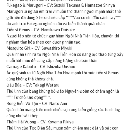
Fukegao & Marugori – CV: Suzuki Takuma & Hamazoe Shinya
Marugori là người em trai vì muốn trở thành người mạnh nhất thế
giới nên đã dùng Steroid​ siêu cấp “”””Vua cơ nhị đầu cánh tay””””
do anh trai Fukegao nghiên cứu và biến thành quái nhân.
Tiến sĩ Genus – CV: Namikawa Daisuke
Người lập nên tổ chức nguy hiểm Ngôi Nhà Tiến Hóa, chuyên thí
nghiệm tiến hóa theo con đường nhân tạo.
Mosquito Girl – CV: Sawashiro Miyuki
Quái nhân sinh ra từ Ngôi Nhà Tiến Hóa có năng lực thao túng bầy
muỗi hút máu để cung cấp năng lượng cho bản thân.
Carnage Kabuto – CV: Ishizuka Unshou
Ác quỷ sinh ra từ Ngôi Nhà Tiến Hóa mạnh tới mức tiến sĩ Genus
cũng không thể khống chế.
Đầu Búa – CV: Takagi Wataru
Thủ lĩnh của băng khủng bố Đào Nguyên Đoàn có châm ngôn là
“”””Từ chối lao động””””.
Rong Biển Vô Tận – CV: Naito Ami
Quái nhân mang trên mình nhiều sợi rong biển giống xúc tu nhưng
cứng như sắt thép.
Thâm Hải Vương – CV: Koyama Rikiya
Thủ lĩnh của Tộc Biển Sâu muốn xâm chiếm mặt đất và bắt con