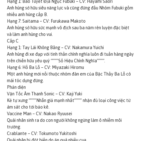
Hạng 1: Bão Tuyết Địa Ngục Fubuki – CV: Hayami Saori
Anh hùng sở hữu siêu năng lực và cũng đứng đầu Nhóm Fubuki gồm
nhiều anh hùng cấp B.
Hạng 7: Saitama – CV: Furukawa Makoto
Anh hùng sở hữu sức mạnh vô địch sau ba năm rèn luyện đặc biệt
và làm anh hùng cho vui.
Cấp C
Hạng 1: Tay Lái Không Bằng – CV: Nakamura Yuichi
Anh hùng đi xe đạp với tinh thần chính nghĩa luôn đi tuần hàng ngày
trên chiến hữu yêu quý “”””Số Hiệu Chính Nghĩa””””.
Hạng 6: Hổ Ba Lỗ – CV: Miyazaki Hiromu
Một anh hùng mới nổi thuộc nhóm đàn em của Bậc Thầy Ba Lỗ có
mái tóc dựng đứng.
Phản diện
Vận Tốc Âm Thanh Sonic – CV: Kaji Yuki
Kẻ tự xưng “”””Nhẫn giả mạnh nhất”””” nhận đủ loại công việc từ
ám sát cho tới bảo kê.
Vaccine Man – CV: Nakao Ryuusei
Quái nhân sinh ra do con người không ngừng làm ô nhiễm môi
trường.
Crablante – CV: Tokumoto Yukitoshi
Quái nhân bị đột biến do ăn quá nhiều cua.