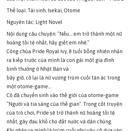
Thể loại: Tái sinh, Isekai, Otome
Nguyên tác: Light Novel
Nội dung câu chuyện: “Nếu… em trở thành một nữ
hoàng tồi tệ nhất, hãy giết em nhé.”
Công chúa Pride Royal Ivy, 8 tuổi bỗng nhiên nhận
ra kiếp trước của mình là con gái một gia đình
bình thường ở Nhật Bản và
bây giờ, cô lại là nữ vương trùm cuối tàn ác trong
một otome-game…
Cô đã chuyển sinh vào thế giới của otome-game
“Người và tia sáng của thế gian”. Trong cốt truyện
của trò chơi, Pride sẽ trở thành nữ hoàng tồi tệ
nhất, gây đau khổ cho đất nước và dân chúng.
Khi nhận ra mình là trùm cuối như vậy, cô dựa vào