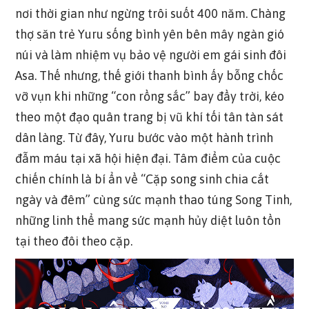
nơi thời gian như ngừng trôi suốt 400 năm. Chàng
thợ săn trẻ Yuru sống bình yên bên mây ngàn gió
núi và làm nhiệm vụ bảo vệ người em gái sinh đôi
Asa. Thế nhưng, thế giới thanh bình ấy bỗng chốc
vỡ vụn khi những “con rồng sắc” bay đầy trời, kéo
theo một đạo quân trang bị vũ khí tối tân tàn sát
dân làng. Từ đây, Yuru bước vào một hành trình
đẫm máu tại xã hội hiện đại. Tâm điểm của cuộc
chiến chính là bí ẩn về “Cặp song sinh chia cắt
ngày và đêm” cùng sức mạnh thao túng Song Tinh,
những linh thể mang sức mạnh hủy diệt luôn tồn
tại theo đôi theo cặp.