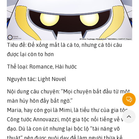
Tiêu đề: Để xổng mất là cá to, nhưng cá tôi câu
được lại còn to hơn
Thể loại: Romance, Hài hước
Nguyên tác: Light Novel
Nội dung câu chuyện: “Mọi chuyện bắt đầu từ một
màn hủy hôn đầy bất ngờ.”
Maria, hay còn gọi là Mimi, là tiểu thư của gia tộc
Công tước Annovazzi, một gia tộc nổi tiếng về võ
đạo. Dù là con út nhưng lại bộc lộ “tài năng võ
thuật” nên được nuôi dạy để làm người thừa kế.