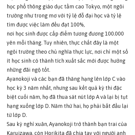
học phổ thông giáo dục tầm cao Tokyo, một ngôi
trường như trong mơ với tỷ lệ đỗ đại học và tỷ lệ
tìm được việc làm đều đạt 100%,
nơi học sinh được cấp điểm tương đương 100.000
yên mỗi tháng. Tuy nhiên, thực chất đây là một
ngôi trường theo chủ nghĩa thực lực, nơi chỉ một số
ít học sinh có thành tích xuất sắc mới được hưởng
những đãi ngộ tốt.
Ayanokoji và các bạn đã thăng hạng lên lớp C vào
học kỳ 3 năm nhất, nhưng sau kết quả kỳ thi đặc
biệt cuối năm, họ đã thua sát nút lớp A và lại bị tụt
hạng xuống lớp D. Năm thứ hai, họ phải bắt đầu lại
từ lớp D.
Sau kỳ nghỉ xuân, Ayanokoji trở thành bạn trai của
Karuizawa, còn Horikita đã chia tay với người anh