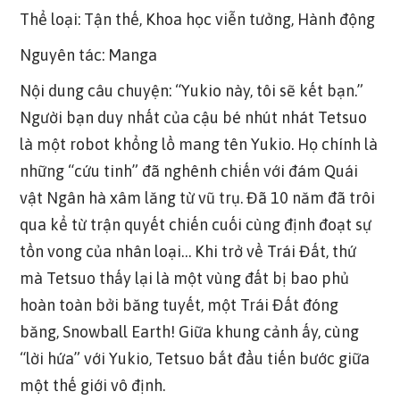
Thể loại: Tận thế, Khoa học viễn tưởng, Hành động
Nguyên tác: Manga
Nội dung câu chuyện: “Yukio này, tôi sẽ kết bạn.”
Người bạn duy nhất của cậu bé nhút nhát Tetsuo
là một robot khổng lồ mang tên Yukio. Họ chính là
những “cứu tinh” đã nghênh chiến với đám Quái
vật Ngân hà xâm lăng từ vũ trụ. Đã 10 năm đã trôi
qua kể từ trận quyết chiến cuối cùng định đoạt sự
tồn vong của nhân loại… Khi trở về Trái Đất, thứ
mà Tetsuo thấy lại là một vùng đất bị bao phủ
hoàn toàn bởi băng tuyết, một Trái Đất đóng
băng, Snowball Earth! Giữa khung cảnh ấy, cùng
“lời hứa” với Yukio, Tetsuo bắt đầu tiến bước giữa
một thế giới vô định.