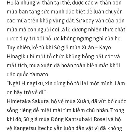
Họ là những vị thần tại thế, được các vị thần bốn
mùa ban tặng sức mạnh đặc biệt để luân chuyển
các mùa trên khắp vùng đất. Sự xoay vần của bốn
mùa mà con người coi là lẽ đương nhiên thực chất
được duy trì bởi nỗ lực không ngừng nghỉ của họ.
Tuy nhiên, kể từ khi Sứ giả mùa Xuân – Kayo
Hinagiku bị một tổ chức khủng bổng bắt cóc và
mất tích, mùa xuân đã hoàn toàn biến mất khỏi
đảo quốc Yamato.
“Ngài Hinagiku, xin đừng bỏ tôi lại một mình. Làm
ơn hãy trở về đi.”
Himetaka Sakura, hộ vệ mùa Xuân, đã vứt bỏ cuộc
sống riêng để miệt mài tìm kiếm chủ nhân. Trong
khi đó, Sứ giả mùa Đông Kantsubaki Rosei và hộ
vệ Kangetsu Itecho vẫn luôn dằn vặt vì đã không