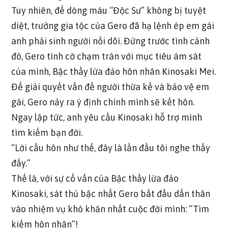
Tuy nhiên, để dòng máu “Độc Sư” không bị tuyệt
diệt, trưởng gia tộc của Gero đã hạ lệnh ép em gái
anh phải sinh người nối dõi. Đứng trước tình cảnh
đó, Gero tình cờ chạm trán với mục tiêu ám sát
của mình, Bậc thầy lừa đảo hôn nhân Kinosaki Mei.
Để giải quyết vấn đề người thừa kế và bảo vệ em
gái, Gero nảy ra ý định chính mình sẽ kết hôn.
Ngay lập tức, anh yêu cầu Kinosaki hỗ trợ mình
tìm kiếm bạn đời.
“Lời cầu hôn như thế, đây là lần đầu tôi nghe thấy
đấy.”
Thế là, với sự cố vấn của Bậc thầy lừa đảo
Kinosaki, sát thủ bậc nhất Gero bắt đầu dấn thân
vào nhiệm vụ khó khăn nhất cuộc đời mình: “Tìm
kiếm hôn nhân”!