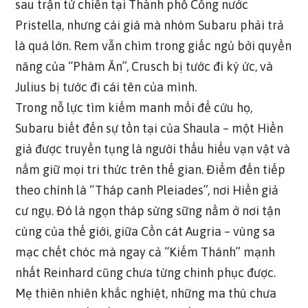
sau trận tử chiến tại Thành phố Cổng nước
Pristella, nhưng cái giá mà nhóm Subaru phải trả
là quá lớn. Rem vẫn chìm trong giấc ngủ bởi quyền
năng của “Phàm Ăn”, Crusch bị tước đi ký ức, và
Julius bị tước đi cái tên của mình.
Trong nỗ lực tìm kiếm manh mối để cứu họ,
Subaru biết đến sự tồn tại của Shaula – một Hiền
giả được truyền tụng là người thấu hiểu vạn vật và
nắm giữ mọi tri thức trên thế gian. Điểm đến tiếp
theo chính là “Tháp canh Pleiades”, nơi Hiền giả
cư ngụ. Đó là ngọn tháp sừng sững nằm ở nơi tận
cùng của thế giới, giữa Cồn cát Augria – vùng sa
mạc chết chóc mà ngay cả “Kiếm Thánh” mạnh
nhất Reinhard cũng chưa từng chinh phục được.
Mẹ thiên nhiên khắc nghiệt, những ma thú chưa