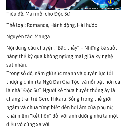
Tiêu đề: Mai mối cho Độc Sư
Thể loại: Romance, Hành động, Hài hước
Nguyên tác: Manga
Nội dung câu chuyện: “Bậc thầy” – Những kẻ suốt
hàng thế kỷ qua không ngừng mài giũa kỹ nghệ
sát nhân.
Trong số đó, nắm giữ sức mạnh và quyền lực tối
thượng chính là Ngũ Đại Gia Tộc, và nổi bật hơn cả
là nhà “Độc Sư”. Người kế thừa huyết thống ấy là
chàng trai trẻ Gero Hikaru. Sống trong thế giới
ngầm và chưa từng biết đến hơi ấm của phụ nữ,
khái niệm “kết hôn” đối với anh dường như là một
điều vô cùng xa vời.