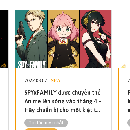
2022.03.02
NEW
2
SPYxFAMILY được chuyển thể
P
Anime lên sóng vào tháng 4 –
Hãy chuẩn bị cho một kiệt tác
sẽ làm rung chuyển cả thế
Tin tức mới nhất
giới của năm 2022