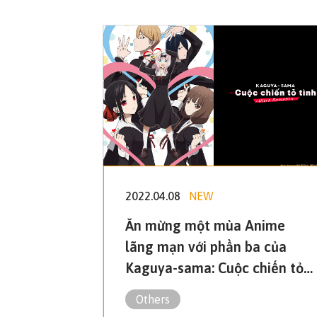
2022.04.08
NEW
Ăn mừng một mùa Anime
lãng mạn với phần ba của
Kaguya-sama: Cuộc chiến tỏ
tình và bộ Anime rất được
Others
mong đợi SPYxFAMILY!! Muse