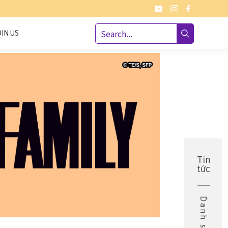
OIN US
Tin
tức