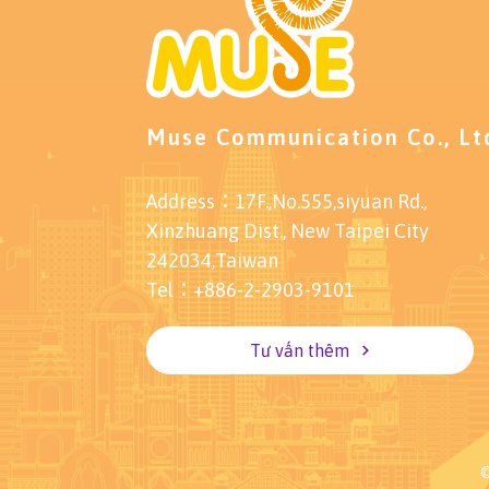
anime series is produced by the
production company WIT STUDIO
(aka “Studio of Hegemony”, whose
previous works include Attack on
Titans S1~3, Ranking of Kings and
many other famous animations)
Muse Communication Co., Lt
Address：17F.,No.555,siyuan Rd.,
Xinzhuang Dist., New Taipei City
242034,Taiwan
Tel：+886-2-2903-9101
Tư vấn thêm
©