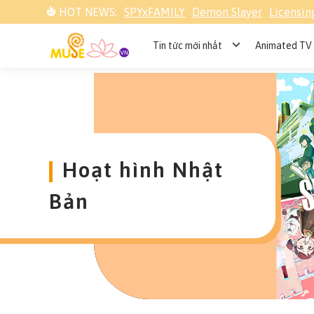
HOT NEWS:
SPYxFAMILY
Demon Slayer
Licensin
Tin tức mới nhất
Animated TV 
Hoạt hình Nhật
Bản