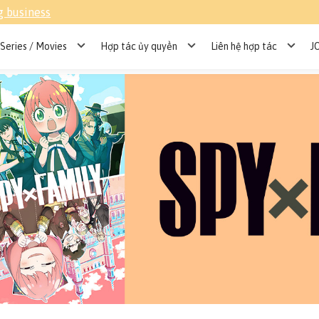
g business
Series / Movies
Hợp tác ủy quyền
Liên hệ hợp tác
J