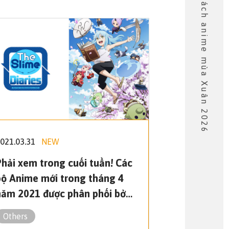
Danh sách anime mùa Xuân 2026
021.03.31
NEW
hải xem trong cuối tuần!
Các
bộ Anime mới trong tháng 4
năm 2021 được phân phối bởi
Muse Communication đã được
Others
công bố!