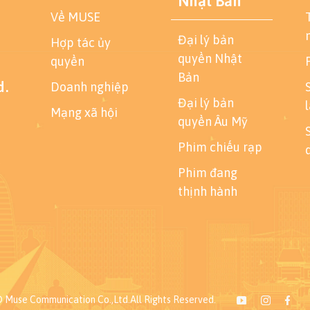
Nhật Bản
y
Về MUSE
e
v
Đại lý bản
Hợp tác ủy
t
quyền Nhật
quyền
K
Bản
M
d.
Doanh nghiệp
m
Đại lý bản
Mạng xã hội
o
quyền Âu Mỹ
t
Phim chiếu rạp
b
l
Phim đang
t
thịnh hành
t
 Muse Communication Co.,Ltd.All Rights Reserved.