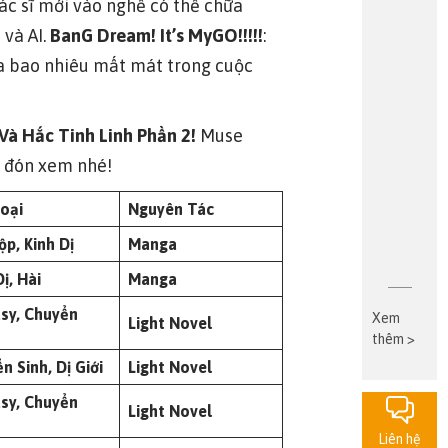
ác sĩ mới vào nghề có thể chữa
 và AI.
BanG Dream! It’s MyGO!!!!!
:
ua bao nhiêu mất mát trong cuộc
Và Hắc Tinh Linh Phần 2!
Muse
y đón xem nhé!
oại
Nguyên Tác
ộp, Kinh Dị
Manga
Dị, Hài
Manga
asy,
Chuyển
Xem
Light Novel
thêm >
n Sinh, Dị Giới
Light Novel
asy,
Chuyển
Light Novel
Liên hệ