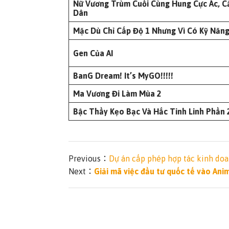
Nữ Vương Trùm Cuối Cùng Hung Cực Ác, C
Dân
Mặc Dù Chỉ Cấp Độ 1 Nhưng Vì Có Kỹ Năn
Gen Của AI
BanG Dream! It’s MyGO!!!!!
Ma Vương Đi Làm Mùa 2
Bậc Thầy Kẹo Bạc Và Hắc Tinh Linh Phần 
Previous：
Dự án cấp phép hợp tác kinh doa
Next：
Giải mã việc đầu tư quốc tế vào An