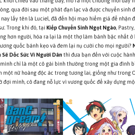
ược khởi chiếu vào tháng bảy, mở ra một chương mới đầy 
òng, qua đời sau một phát đạn lạc và được chuyển sinh 
, nay lấy tên là Luciel, đã đến hội mạo hiểm giả để nhận
sư. Trong khi đó, tại
Kiếp Chuyển Sinh Ngọt Ngào
, Pastr
ng hơn người, hóa ra lại là một thợ làm bánh bậc nhất ở 
vương quốc bánh kẹo và đem lại nụ cười cho mọi người?
 Sẽ Dốc Sức Vì Người Dân
thì đưa bạn đến với cuộc hành
mình chỉ là một cô gái bình thường trong một gia đình b
nh một nữ hoàng độc ác trong tương lai, giống như tron
 đợi mình, cô đang nỗ lực vì vương quốc để xây dựng mộ