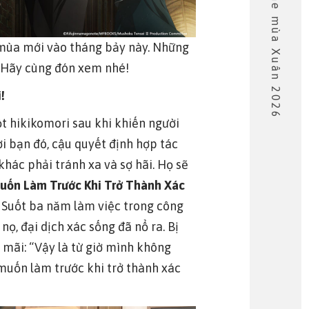
Danh sách anime mùa Xuân 2026
 mùa mới vào tháng bảy này. Những
? Hãy cùng đón xem nhé!
!
t hikikomori sau khi khiến người
i bạn đó, cậu quyết định hợp tác
hác phải tránh xa và sợ hãi. Họ sẽ
uốn Làm Trước Khi Trở Thành Xác
t. Suốt ba năm làm việc trong công
ọ, đại dịch xác sống đã nổ ra. Bị
 mãi: “Vậy là từ giờ mình không
i muốn làm trước khi trở thành xác