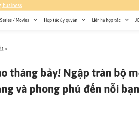
g business
Series / Movies
Hợp tác ủy quyền
Liên hệ hợp tác
J
ất
>
vào tháng bảy! Ngập tràn bộ 
ạng và phong phú đến nỗi bạ