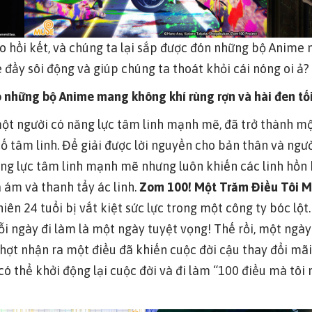
 hồi kết, và chúng ta lại sắp được đón những bộ Anime
ầy sôi động và giúp chúng ta thoát khỏi cái nóng oi ả
ó những bộ Anime mang không khí rùng rợn và hài đen tối
một người có năng lực tâm linh mạnh mẽ, đã trở thành mộ
ố tâm linh. Để giải được lời nguyền cho bản thân và ngườ
ăng lực tâm linh mạnh mẽ nhưng luôn khiến các linh hồn k
 ám và thanh tẩy ác linh.
Zom 100! Một Trăm Điều Tôi M
iên 24 tuổi bị vắt kiệt sức lực trong một công ty bóc lộ
i ngày đi làm là một ngày tuyệt vọng! Thế rồi, một ngày n
chợt nhận ra một điều đã khiến cuộc đời cậu thay đổi mãi
 có thể khởi động lại cuộc đời và đi làm “100 điều mà tô