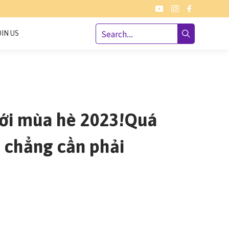
OIN US
mới mùa hè 2023!Quá
n chẳng cần phải