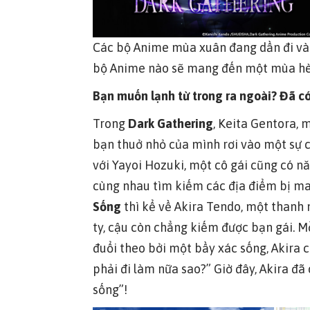
Các bộ Anime mùa xuân đang dần đi vào
bộ Anime nào sẽ mang đến một mùa hè đ
Bạn muốn lạnh từ trong ra ngoài? Đã c
Trong
Dark Gathering
, Keita Gentora, 
bạn thuở nhỏ của mình rơi vào một sự c
với Yayoi Hozuki, một cô gái cũng có n
cùng nhau tìm kiếm các địa điểm bị ma
Sống
thì kể về Akira Tendo, một thanh n
ty, cậu còn chẳng kiếm được bạn gái. Mỗ
đuổi theo bởi một bầy xác sống, Akira 
phải đi làm nữa sao?” Giờ đây, Akira đã
sống”!