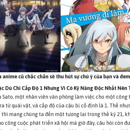
anime cũ chắc chắn sẽ thu hút sự chú ý của bạn và đem 
c Dù Chỉ Cấp Độ 1 Nhưng Vì Có Kỹ Năng Độc Nhất Nên 
Sato, một nhân viên văn phòng làm việc cho một công ty
ra từ quái vật, và cấp độ của cậu bị cố định là 1. Thế nh
I
thì mang chúng ta đến một tương lai trong thế kỷ 21, k
 công cuộc phát triển xã hội mà giờ đây, câu hỏi còn đượ