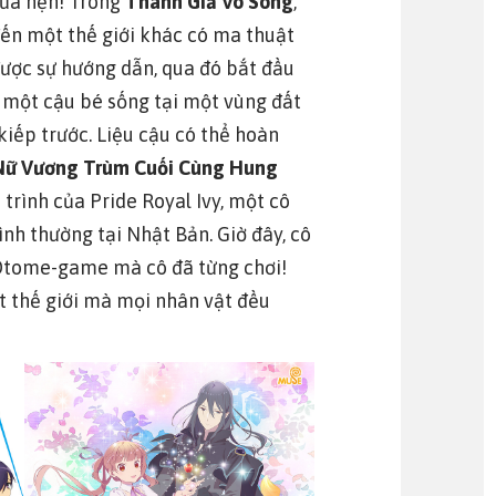
hứa hẹn! Trong
Thánh Giả Vô Song
,
đến một thế giới khác có ma thuật
 được sự hướng dẫn, qua đó bắt đầu
y, một cậu bé sống tại một vùng đất
kiếp trước. Liệu cậu có thể hoàn
Nữ Vương Trùm Cuối Cùng Hung
 trình của Pride Royal Ivy, một cô
ình thường tại Nhật Bản. Giờ đây, cô
g Otome-game mà cô đã từng chơi!
t thế giới mà mọi nhân vật đều