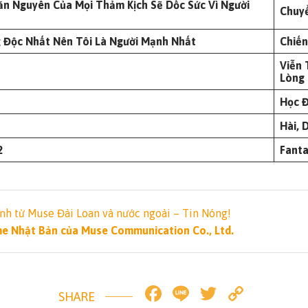
ăn Nguyên Của Mọi Thảm Kịch Sẽ Dốc Sức Vì Người
Chuyể
g Độc Nhất Nên Tôi Là Người Mạnh Nhất
Chiến
Viễn
Lòng
Học 
Hài, D
2
Fant
nh từ Muse Đài Loan và nước ngoài – Tin Nóng!
ime Nhật Bản của Muse Communication Co., Ltd.
Facebook
Line
Twitter
Copy
SHARE