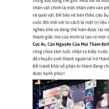
trong xây dựng thế giới. Mùa hai sẽ đ
nhân vật chính là một nhân viên văn ph
và quái vật. Để bảo vệ bản thân, cậu ấy
cuộc đời mới với tư cách là một trị liệu 
nghèo khó và đang thể hiện được tài nă
thành giấc mơ của mình là tạo ra một 
Cực Ác, Căn Nguyên Của Mọi Thảm Kịch
công chúa tám tuổi, nhận ra kiếp trước 
đã chuyển sinh thành người sẽ trở thà
Để tránh khỏi số phận bi thảm đang chờ
được hạnh phúc!