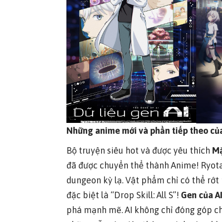
Những anime mới và phần tiếp theo của 
Bộ truyện siêu hot và được yêu thích
Mặ
đã được chuyển thể thành Anime! Ryota 
dungeon kỳ lạ. Vật phẩm chỉ có thể rớt 
đặc biệt là “Drop Skill: All S”!
Gen của A
phá mạnh mẽ. AI không chỉ đóng góp cho