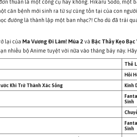
đơn thuần là một công cụ hay không. Hikaru Sodo, một b
t căn bệnh mới sinh ra từ sự cùng tồn tại của con người
học đường là thành lập một ban nhạc?! Cho dù đã trải q
rở lại của
Ma Vương Đi Làm! Mùa 2
và
Bậc Thầy Kẹo Bạc 
n nhiều bộ Anime tuyệt vời nữa vào tháng bảy này. Hã
Thể L
Hồi H
ước Khi Trở Thành Xác Sống
Kinh 
Fant
Sinh
Chuyể
Fant
Sinh