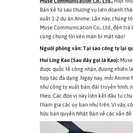
Muse Communication Co., Ltd.,
một nhà 
Bản kể từ sau thương vụ liên doanh thà
xuất 1-2 dự án Anime. Lần này, chúng t
Muse Communication Co., Ltd., đến trả 
cùng chúng tôi vén màn bí mật nào!
Người phỏng vấn: Tại sao công ty lại q
Hui Ling Kao (Sau đây gọi là Kao):
Muse 
được quốc tế công nhận, đương nhiên l
hợp tác đa dạng. Ngày nay, mỗi Anime
như công ty xuất bản, đài truyền hình,
theo. Các đơn vị này liên kết đầu tư ch
tham gia các ủy ban như trên. Vì vậy, 
hữu bản quyền Nhật Bản về các vấn đề 