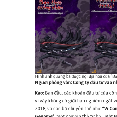
Hình ảnh quảng bá được nội địa hóa của “
Người phỏng vấn: Công ty đầu tư vào n
Kao:
Ban đầu, các khoản đầu tư của côn
vì vậy không có giới hạn nghiêm ngặt về 
2018, và các bộ chuyển thể như:
“Vì Co
Genome”
, một chuyển thể từ bộ Light 