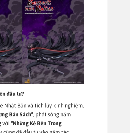
ên đầu tư?
 Nhật Bản và tích lũy kinh nghiệm,
ơng Bán Sách”
, phát sóng năm
g với
“Những Kẻ Bên Trong
ty cũng đã đầu tư vào năm tác