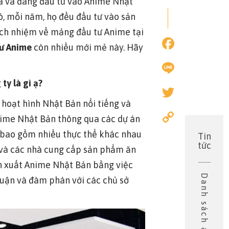
ã và đang đầu tư vào Anime Nhật
ó, mỗi năm, họ đều đầu tư vào sản
rách nhiệm về mảng đầu tư Anime tại
Faceb
tư Anime
còn nhiều mới mẻ này. Hãy
Line
ty là gì ạ?
Twitter
hoạt hình Nhật Bản nổi tiếng và
Copy
nime Nhật Bản thông qua các dự án
Link
, bao gồm nhiều thực thể khác nhau
Tin
tức
D và các nhà cung cấp sản phẩm ăn
sản xuất Anime Nhật Bản bằng việc
 luận và đàm phán với các chủ sở