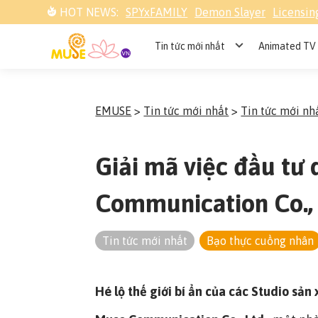
HOT NEWS:
SPYxFAMILY
Demon Slayer
Licensin
Tin tức mới nhất
Animated TV 
EMUSE
>
Tin tức mới nhất
>
Tin tức mới nh
Giải mã việc đầu tư
Communication Co., 
Tin tức mới nhất
Bạo thực cuồng nhân
Hé lộ thế giới bí ẩn của các Studio sả