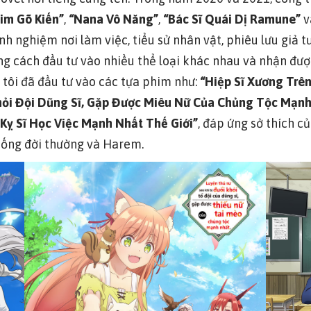
im Gõ Kiến”
,
“Nana Vô Năng”
,
“Bác Sĩ Quái Dị Ramune”
v
inh nghiệm nơi làm việc, tiểu sử nhân vật, phiêu lưu gi
g cách đầu tư vào nhiều thể loại khác nhau và nhận được
 tôi đã đầu tư vào các tựa phim như:
“Hiệp Sĩ Xương Trê
Khỏi Đội Dũng Sĩ, Gặp Được Miêu Nữ Của Chủng Tộc Mạn
Kỵ Sĩ Học Việc Mạnh Nhất Thế Giới”
, đáp ứng sở thích 
c sống đời thường và Harem.