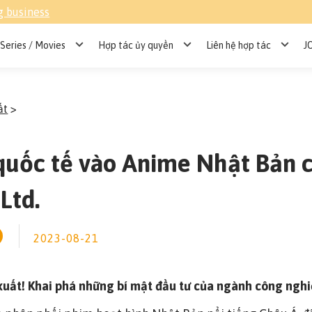
g business
Series / Movies
Hợp tác ủy quyền
Liên hệ hợp tác
J
ất
>
 quốc tế vào Anime Nhật Bản
Ltd.
2023-08-21
n xuất! Khai phá những bí mật đầu tư của ngành công ngh