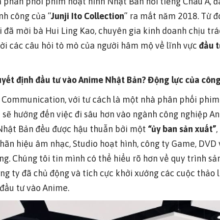
phân phối phim hoạt hình Nhật Bản nổi tiếng Châu Á, đ
nh công của “
Junji Ito Collection
” ra mắt năm 2018. Từ đ
ôi đã mời bà Hui Ling Kao, chuyên gia kinh doanh chịu t
lời các câu hỏi tò mò của người hâm mộ về lĩnh vực
đầu 
uyết định đầu tư vào Anime Nhật Bản? Động lực của công 
Communication, với tư cách là một nhà phân phối phim 
à sẽ hướng đến việc đi sâu hơn vào ngành công nghiệp A
 Nhật Bản đều được hậu thuẫn bởi một
“ủy ban sản xuất”
 nhãn hiệu âm nhạc, Studio hoạt hình, công ty Game, DV
ung. Chúng tôi tin mình có thể hiểu rõ hơn về quy trình 
công ty đã chủ động và tích cực khởi xướng các cuộc thảo
đầu tư vào Anime.