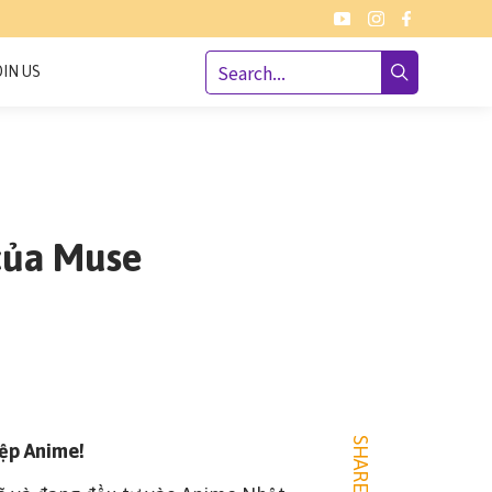
OIN US
 của Muse
SHARE
iệp Anime!