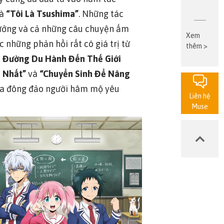
à
“Tôi Là Tsushima”
. Những tác
ả tưởng và cả những câu chuyện ấm
Xem
 những phản hồi rất có giá trị từ
thêm >
n Đường Du Hành Đến Thế Giới
h Nhất”
và
“Chuyển Sinh Để Nâng
của đông đảo người hâm mộ yêu
Liên hệ
Muse