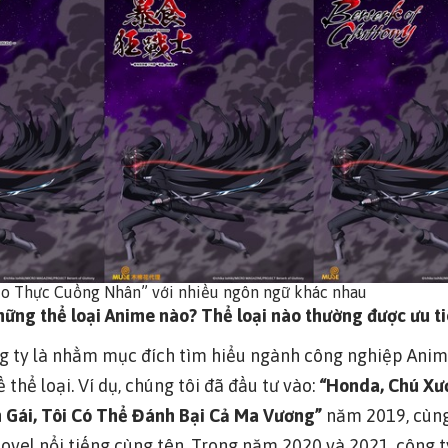
Bạo Thực Cuồng Nhân” với nhiều ngôn ngữ khác nhau
hững thể loại Anime nào? Thể loại nào thường được ưu ti
g ty là nhằm mục đích tìm hiểu ngành công nghiệp Anime
thể loại. Ví dụ, chúng tôi đã đầu tư vào:
“Honda, Chú Xư
n Gái, Tôi Có Thể Đánh Bại Cả Ma Vương”
năm 2019, cùn
Novel nổi tiếng cùng tên. Trong năm 2020 và 2021, công 